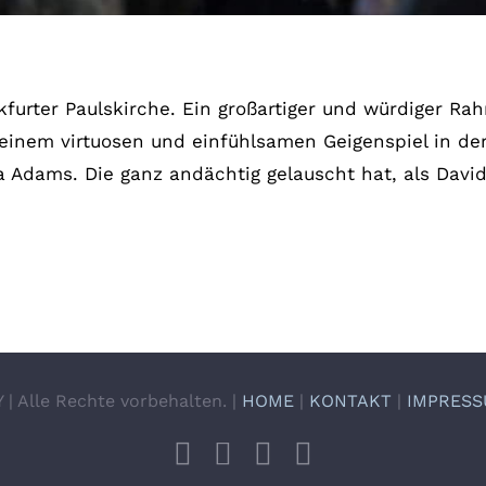
kfurter Paulskirche. Ein großartiger und würdiger Ra
 seinem virtuosen und einfühlsamen Geigenspiel in der
a Adams. Die ganz andächtig gelauscht hat, als David
 Alle Rechte vorbehalten. |
HOME
|
KONTAKT
|
IMPRES
Facebook
Instagram
X
YouTube