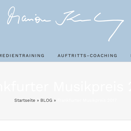
MEDIENTRAINING
AUFTRITTS-COACHING
nkfurter Musikpreis 
Startseite
»
BLOG
»
Frankfurter Musikpreis 2017