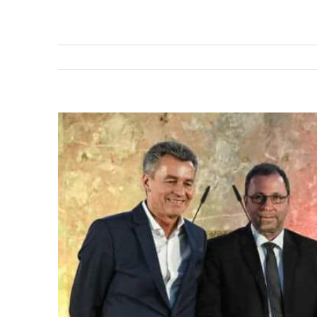
Zeige
grösseres
Bild