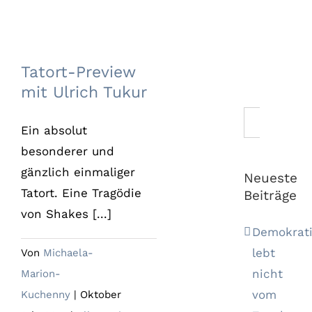
Tatort-Preview mit
Ulrich Tukur
Tatort-Preview
mit Ulrich Tukur
Suche
Ein absolut
nach:
besonderer und
gänzlich einmaliger
Neueste
Tatort. Eine Tragödie
Beiträge
von Shakes [...]
Demokrat
lebt
Von
Michaela-
nicht
Marion-
vom
Kuchenny
|
Oktober