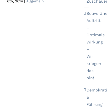
Zuschaue
6th, 2014
|
Allgemein
Souveräne
Auftritt
–
Optimale
Wirkung
–
Wir
kriegen
das
hin!
Demokrat
&
Führung