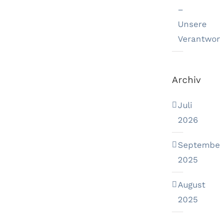
–
Unsere
Verantwor
Archiv
Juli
2026
Septembe
2025
August
2025