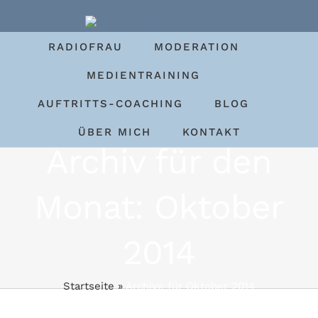
Zum
Inhalt
RADIOFRAU
MODERATION
springen
MEDIENTRAINING
AUFTRITTS-COACHING
BLOG
ÜBER MICH
KONTAKT
Archiv für den
Monat:
Oktober
2014
Startseite
»
Archive für Oktober 2014