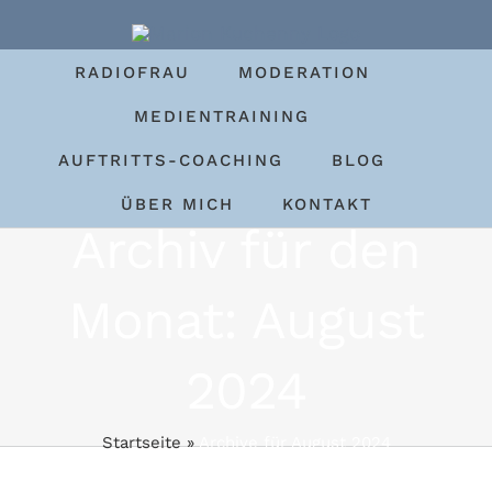
Zum
Inhalt
RADIOFRAU
MODERATION
springen
MEDIENTRAINING
AUFTRITTS-COACHING
BLOG
ÜBER MICH
KONTAKT
Archiv für den
Monat:
August
2024
Startseite
»
Archive für August 2024