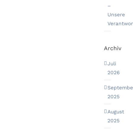
–
Unsere
Verantwor
Archiv
Juli
2026
Septembe
2025
August
2025