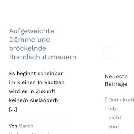
Aufgeweichte
Dämme und
bröckelnde
Aufgeweichte
Brandschutzmauern
Dämme und
bröckelnde
Suche
Brandschutzmauern
nach:
Es beginnt scheinbar
Neueste
im Kleinen In Bautzen
Beiträge
wird es in Zukunft
Demokrat
keine/n Ausländerb
lebt
[...]
nicht
Von
Marion
vom