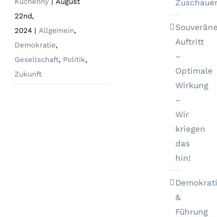
Kuchenny
|
August
Zuschaue
22nd,
Souveräne
2024
|
Allgemein
,
Auftritt
Demokratie
,
–
Gesellschaft
,
Politik
,
Optimale
Zukunft
Wirkung
–
Wir
kriegen
das
hin!
Demokrat
&
Führung