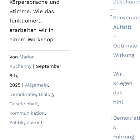
Zuschaue
Körpersprache und
Stimme. Wie das
Souveräne
funktioniert,
Auftritt
erarbeiten wir in
–
einem Workshop.
Optimale
Wirkung
Von
Marion
–
Kuchenny
|
September
Wir
8th,
kriegen
2025
|
Allgemein
,
das
Demokratie
,
Dialog
,
hin!
Gesellschaft
,
Kommunikation
,
Demokrat
Politik
,
Zukunft
&
Führung