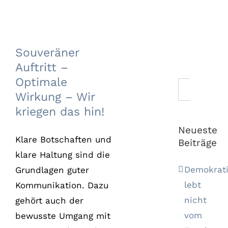
Souveräner Auftritt
– Optimale
Wirkung – Wir
Souveräner
kriegen das hin!
Auftritt –
Optimale
Suche
Wirkung – Wir
nach:
kriegen das hin!
Neueste
Klare Botschaften und
Beiträge
klare Haltung sind die
Demokrat
Grundlagen guter
lebt
Kommunikation. Dazu
nicht
gehört auch der
vom
bewusste Umgang mit