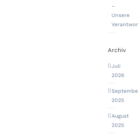
–
Unsere
Verantwor
Archiv
Juli
2026
Septembe
2025
August
2025