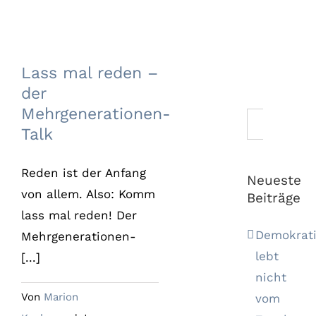
Lass mal reden –
der
Mehrgenerationen-
Lass mal reden –
Talk
der
Mehrgenerationen-
Suche
Talk
nach:
Reden ist der Anfang
Neueste
von allem. Also: Komm
Beiträge
lass mal reden! Der
Demokrat
Mehrgenerationen-
lebt
[...]
nicht
Von
Marion
vom