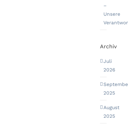
–
Unsere
Verantwor
Archiv
Juli
2026
Septembe
2025
August
2025