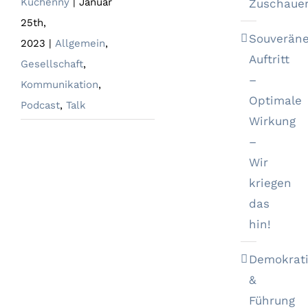
Kuchenny
|
Januar
Zuschaue
25th,
Souveräne
2023
|
Allgemein
,
Auftritt
Gesellschaft
,
–
Kommunikation
,
Optimale
Podcast
,
Talk
Wirkung
–
Wir
kriegen
das
hin!
Demokrat
&
Führung