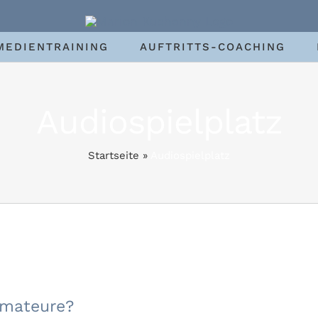
MEDIENTRAINING
AUFTRITTS-COACHING
Audiospielplatz
Startseite
»
Audiospielplatz
ielplatz für Amateure?
Amateure?