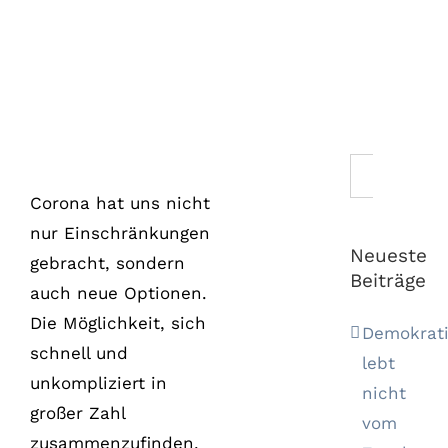
Zeige
Clubhouse:
grösseres
Audiospielplatz
Bild
für Amateure?
Suche
nach:
Corona hat uns nicht
nur Einschränkungen
Neueste
gebracht, sondern
Beiträge
auch neue Optionen.
Die Möglichkeit, sich
Demokrat
schnell und
lebt
unkompliziert in
nicht
großer Zahl
vom
zusammenzufinden,