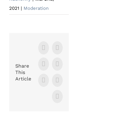
2021
|
Moderation
Facebook
X
Share
LinkedIn
WhatsApp
This
Article
Tumblr
Pinterest
E-
Mail
Ähnliche Beiträge