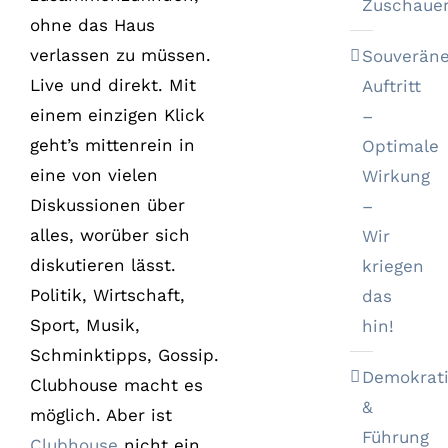
Zuschaue
ohne das Haus
verlassen zu müssen.
Souveräne
Live und direkt. Mit
Auftritt
einem einzigen Klick
–
geht’s mittenrein in
Optimale
eine von vielen
Wirkung
Diskussionen über
–
alles, worüber sich
Wir
diskutieren lässt.
kriegen
Politik, Wirtschaft,
das
Sport, Musik,
hin!
Schminktipps, Gossip.
Demokrat
Clubhouse macht es
&
möglich. Aber ist
Führung
Clubhouse
nicht ein