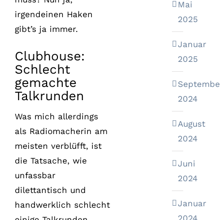
Mai
irgendeinen Haken
2025
gibt’s ja immer.
Januar
Clubhouse:
2025
Schlecht
gemachte
Septembe
Talkrunden
2024
Was mich allerdings
August
als Radiomacherin am
2024
meisten verblüfft, ist
die Tatsache, wie
Juni
unfassbar
2024
dilettantisch und
Januar
handwerklich schlecht
2024
einige Talkrunden