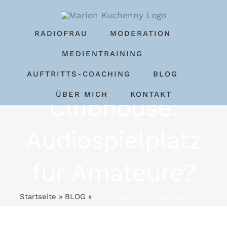
Zum
Inhalt
RADIOFRAU
MODERATION
springen
MEDIENTRAINING
AUFTRITTS-COACHING
BLOG
ÜBER MICH
KONTAKT
Clubhouse:
Audiospielplatz
für Amateure?
Startseite
»
BLOG
»
Clubhouse: Audiospielplatz für
Amateure?