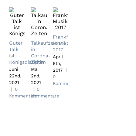
Frankfurter
Frankfurt
Guter
Talkaufzeichnung
Musikpreis
Marathon
Talk
in
2017
2016
ist
Corona-
April
Oktober
Gala-
Königsdisziplin
Zeiten
8th,
30th,
Abend
Juni
Mai
2017
|
2016
für die
22nd,
2nd,
0
|
0
Zwerg-
2021
2021
Kommentare
Kommentare
Nase-
|
0
|
0
Stiftung
Kommentare
Kommentare
November
13th,
2016
|
0
Kommentare