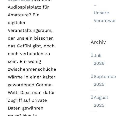
–
Audiospielplatz für
Unsere
Amateure? Ein
Verantwor
digitaler
Veranstaltungsraum,
der uns ein bisschen
Archiv
das Gefühl gibt, doch
noch verbunden zu
Juli
sein. Ein wenig
2026
zwischenmenschliche
Septembe
Wärme in einer kälter
2025
gewordenen Corona-
Welt. Dass man dafür
August
Zugriff auf private
2025
Daten gewähren
muss? Nun ja,