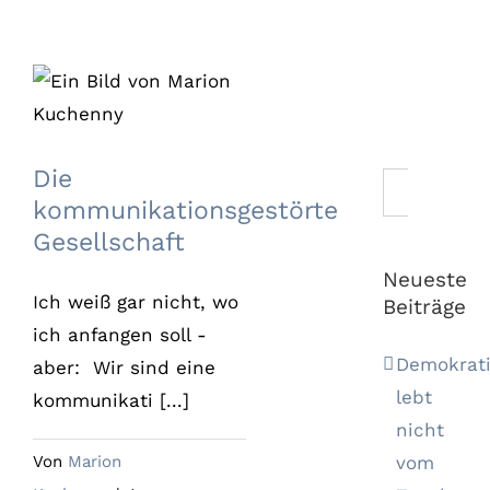
Die
kommunikationsgestörte
Gesellschaft
Die
Suche
kommunikationsgestörte
nach:
Gesellschaft
Neueste
Ich weiß gar nicht, wo
Beiträge
ich anfangen soll -
Demokrat
aber: Wir sind eine
lebt
kommunikati [...]
nicht
vom
Von
Marion