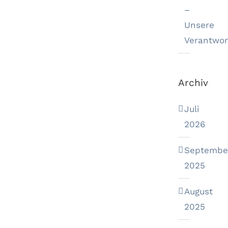
–
Unsere
Verantwor
Archiv
Juli
2026
Septembe
2025
August
2025