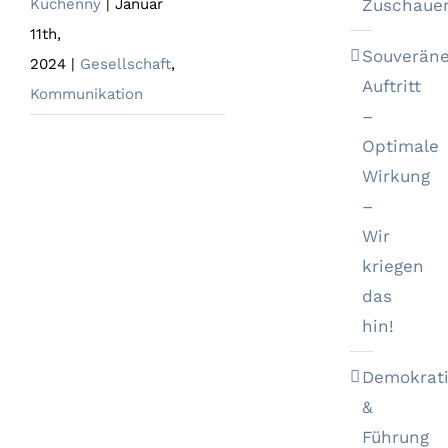
Zuschaue
Kuchenny
|
Januar
11th,
Souveräne
2024
|
Gesellschaft
,
Auftritt
Kommunikation
–
Optimale
Wirkung
–
Wir
kriegen
das
hin!
Demokrat
&
Führung