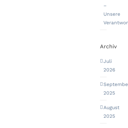
–
Unsere
Verantwor
Archiv
Juli
2026
Septembe
2025
August
2025