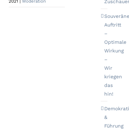
Zuschaue
2021
|
Moderation
Souveräne
Auftritt
–
Optimale
Wirkung
–
Wir
kriegen
das
hin!
Demokrat
&
Führung