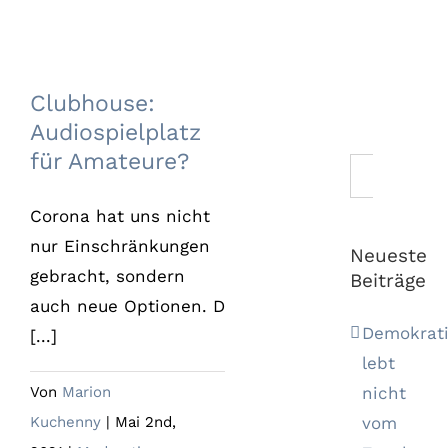
Clubhouse:
Audiospielplatz für
Clubhouse:
Amateure?
Audiospielplatz
für Amateure?
Suche
nach:
Corona hat uns nicht
nur Einschränkungen
Neueste
gebracht, sondern
Beiträge
auch neue Optionen. D
Demokrat
[...]
lebt
nicht
Von
Marion
vom
Kuchenny
|
Mai 2nd,