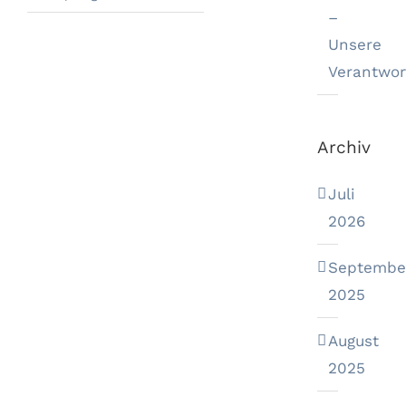
–
Unsere
Verantwor
Archiv
Juli
2026
Septembe
2025
August
2025