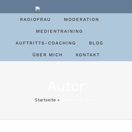
Zum
Inhalt
RADIOFRAU
MODERATION
springen
MEDIENTRAINING
AUFTRITTS-COACHING
BLOG
ÜBER MICH
KONTAKT
Autor
Startseite
»
Archive für Autor