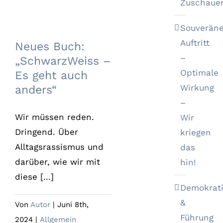
Zuschaue
Neues Buch:
Souveräne
„SchwarzWeiss –
Es geht auch
Auftritt
Neues Buch:
anders“
–
„SchwarzWeiss –
Optimale
Es geht auch
Wirkung
anders“
–
Wir müssen reden.
Wir
Dringend. Über
kriegen
Alltagsrassismus und
das
darüber, wie wir mit
hin!
diese [...]
Demokrat
&
Von
Autor
|
Juni 8th,
Führung
2024
|
Allgemein