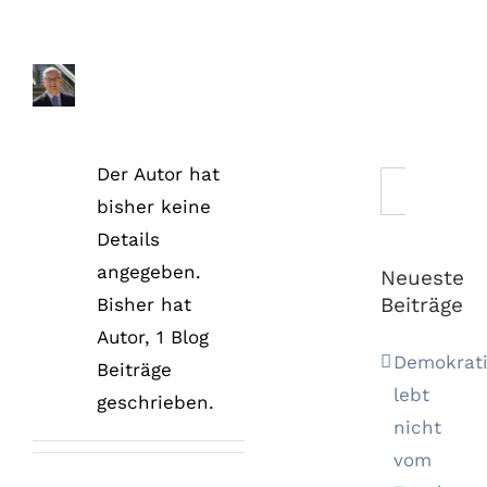
Über
Autor
Der Autor hat
Suche
bisher keine
nach:
Details
angegeben.
Neueste
Beiträge
Bisher hat
Autor, 1 Blog
Demokrat
Beiträge
lebt
geschrieben.
nicht
vom