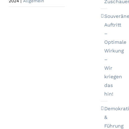
2024
|
Allgemein
Zuschaue
Souveräne
Auftritt
–
Optimale
Wirkung
–
Wir
kriegen
das
hin!
Demokrat
&
Führung