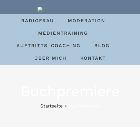
Zum
Inhalt
RADIOFRAU
MODERATION
springen
MEDIENTRAINING
AUFTRITTS-COACHING
BLOG
ÜBER MICH
KONTAKT
Buchpremiere
Startseite
»
Buchpremiere