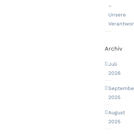
–
Unsere
Verantwor
Archiv
Juli
2026
Septembe
2025
August
2025