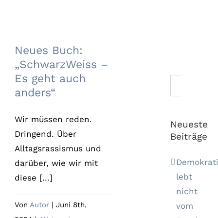
Neues Buch:
„SchwarzWeiss –
Es geht auch
Neues Buch:
anders“
„SchwarzWeiss –
Es geht auch
Suche
anders“
nach:
Wir müssen reden.
Neueste
Dringend. Über
Beiträge
Alltagsrassismus und
Demokrat
darüber, wie wir mit
lebt
diese [...]
nicht
Von
Autor
|
Juni 8th,
vom