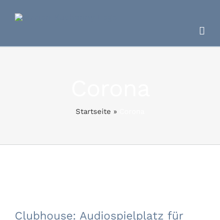
Zum
Inhalt
springen
Corona
Startseite
»
Corona
Clubhouse: Audiospielplatz für
Amateure?
Clubhouse: Audiospielplatz für