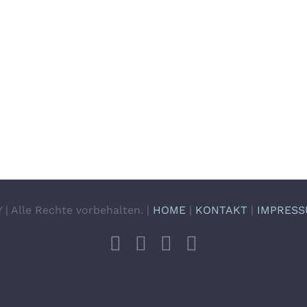
 Alle Rechte vorbehalten. |
HOME
|
KONTAKT
|
IMPRES
Facebook
Instagram
X
YouTube