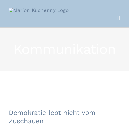
Zum
Inhalt
springen
Kommunikation
Demokratie lebt nicht vom Zuschauen
Demokratie lebt nicht vom
Zuschauen