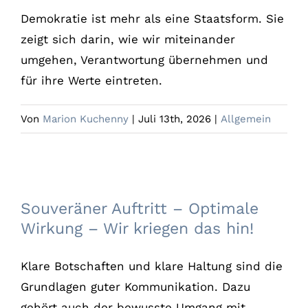
Demokratie ist mehr als eine Staatsform. Sie
zeigt sich darin, wie wir miteinander
umgehen, Verantwortung übernehmen und
für ihre Werte eintreten.
Von
Marion Kuchenny
|
Juli 13th, 2026
|
Allgemein
Souveräner Auftritt – Optimale Wirkung –
Wir kriegen das hin!
Souveräner Auftritt – Optimale
Wirkung – Wir kriegen das hin!
Klare Botschaften und klare Haltung sind die
Grundlagen guter Kommunikation. Dazu
gehört auch der bewusste Umgang mit