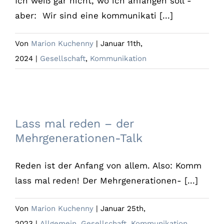
Ich weiß gar nicht, wo ich anfangen soll -
aber: Wir sind eine kommunikati [...]
Von
Marion Kuchenny
|
Januar 11th,
2024
|
Gesellschaft
,
Kommunikation
Lass mal reden – der Mehrgenerationen-
Talk
Lass mal reden – der
Mehrgenerationen-Talk
Reden ist der Anfang von allem. Also: Komm
lass mal reden! Der Mehrgenerationen- [...]
Von
Marion Kuchenny
|
Januar 25th,
2023
|
Allgemein
,
Gesellschaft
,
Kommunikation
,