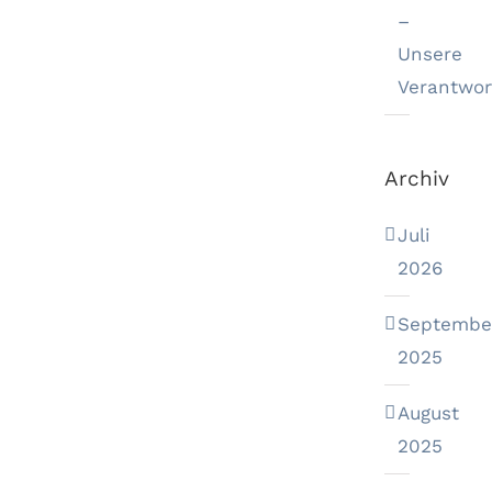
–
Unsere
Verantwor
Archiv
Juli
2026
Septembe
2025
August
2025