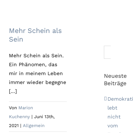
Mehr Schein als
Sein
Mehr Schein als
Sein
Suche
Mehr Schein als Sein.
nach:
Ein Phänomen, das
mir in meinem Leben
Neueste
immer wieder begegne
Beiträge
[...]
Demokrat
lebt
Von
Marion
nicht
Kuchenny
|
Juni 13th,
vom
2021
|
Allgemein