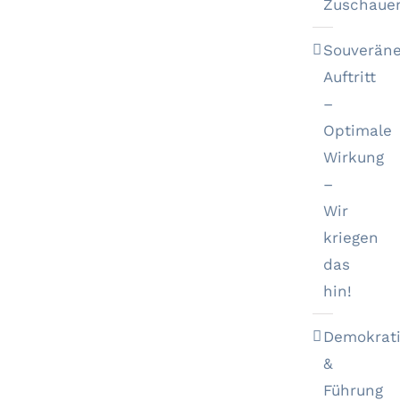
Zuschaue
Souveräne
Auftritt
–
Optimale
Wirkung
–
Wir
kriegen
das
hin!
Demokrat
&
Führung