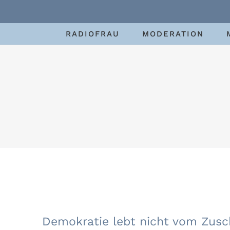
Zum
Inhalt
RADIOFRAU
MODERATION
springen
Demokratie lebt
Demokratie lebt nicht vom Zus