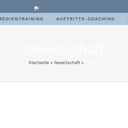
MEDIENTRAINING
AUFTRITTS-COACHING
Gesellschaft
Startseite
»
Gesellschaft
»
Seite 2
sgestörte Gesellschaft