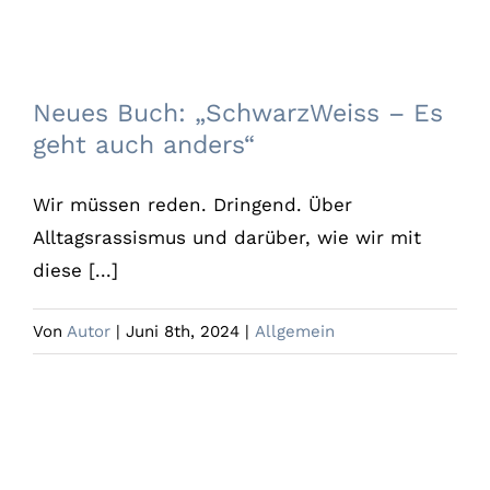
Neues Buch: „SchwarzWeiss – Es geht
auch anders“
Neues Buch: „SchwarzWeiss – Es
geht auch anders“
Wir müssen reden. Dringend. Über
Alltagsrassismus und darüber, wie wir mit
diese [...]
Von
Autor
|
Juni 8th, 2024
|
Allgemein