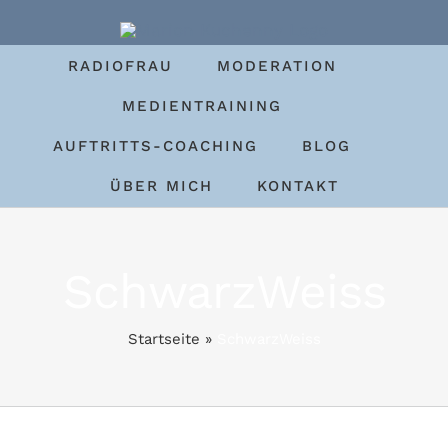
Zum
Inhalt
RADIOFRAU
MODERATION
springen
MEDIENTRAINING
AUFTRITTS-COACHING
BLOG
ÜBER MICH
KONTAKT
SchwarzWeiss
Startseite
»
SchwarzWeiss